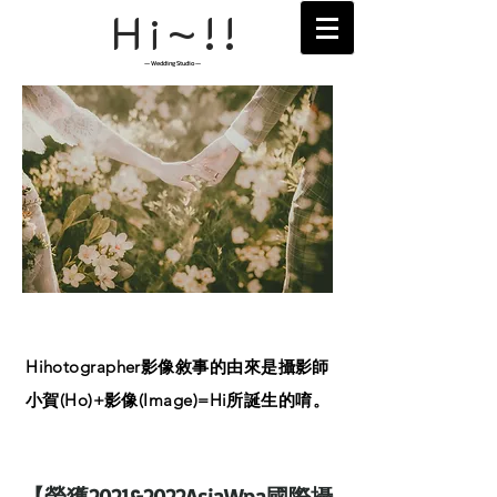
H
~!!
i
— Wedding Studio —
About
Hi
hotographer影像敘事的由來是攝影師
小賀(Ho)+影像(Image)=Hi所誕生的唷。
【榮獲2021&2022AsiaWpa國際攝