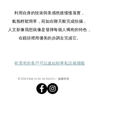
利用自身的技術與美感然後慢慢落實，
氣氛輕鬆簡單，宛如在聊天般完成拍攝，
人文影像我想就像是發揮每個人獨有的特色，
在鏡頭裡用優美的步調去完成它。
有需求的客戶可以連結粉專私訊報價喔
© 2014 Design by hi photo / 版權所有