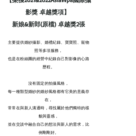
影獎 卓越獎項】
新娘&新郎(原檔) 卓越獎2張
主
要提
供婚紗攝
影、婚禮紀錄、寶寶照、寵物
照等多項服務，
也是在粉絲團的經營中紀錄自己對影像的心路
歷程。
沒有固定的拍攝風格，
每一種類型婚紗的婚紗風格都有它美的意義存
在，
常常在與新人溝通時，尋找屬於他們獨特的樣
貌與靈感，
並在交談中融合自己的想法與新人的需求，比
例剛剛好。