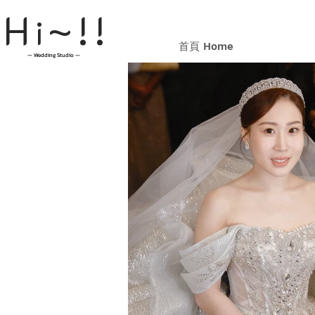
H
~!!
i
首頁 Home
— Wedding Studio —