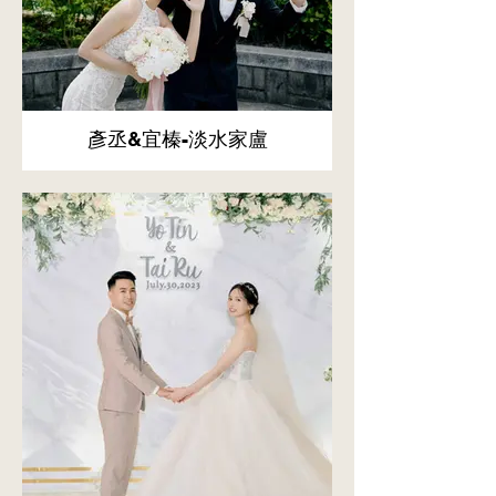
彥丞&宜榛-淡水家盧