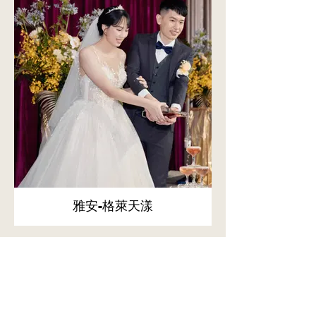
雅安-格萊天漾